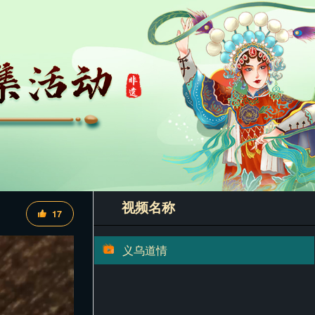
视频名称
17
义乌道情